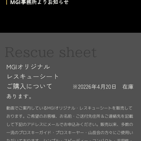
｜
MGI事務所よりお知らせ
Rescue sheet
MGIオリジナル
レスキューシート
ご購入について
※20226年4月20日 在庫
あります。
動画でご案内しているMGIオリジナル・レスキューシートを販売して
おります。ご希望のお客様、お名前・ご送付先住所＆ご連絡先を記載
して下記のアドレスにメールでお申込みください。販売以来、多数の
一流のプロスキーガイド・プロスキーヤー・山岳会の方々にご使用い
ただいております。シンプル・スピーディー・コンパクト・汎用性・