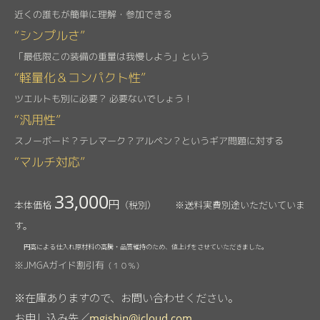
近くの誰もが簡単に理解・参加できる
“シンプルさ”
「最低限この装備の重量は我慢しよう」という
“軽量化＆コンパクト性”
ツエルトも別に必要？ 必要ないでしょう！
“汎用性”
スノーボード？テレマーク？アルペン？というギア問題に対する
“マルチ対応”
33,000
円
本体価格
（税別） ※送料実費別途いただいていま
す。
円高による仕入れ原材料の高騰・品質維持のため、値上げをさせていただきました。
※JMGAガイド割引有
（１０％）
※在庫ありますので、お問い合わせください。
お申し込み先／
mgishin@icloud.com